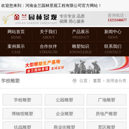
欢迎您来到：河南金兰园林景观工程有限公司官方网站！
咨询电话：
专注专业 品质
13253346677
保障 用心服务
网站首页
关于我们
产品展示
新闻中心
HOME
ABOUT
PRODUCT
NEWS
案例展示
合作伙伴
雕塑知识
联系我们
CASE
STRENGTH
KNOWLEDGE
CONTACT
学校雕塑
位置：
首页
>
按用途分类
学校雕塑
公园雕塑
广场雕塑
博物馆雕塑
企业雕塑
房地产雕塑
抗战雕塑
商业街雕塑
景区雕塑